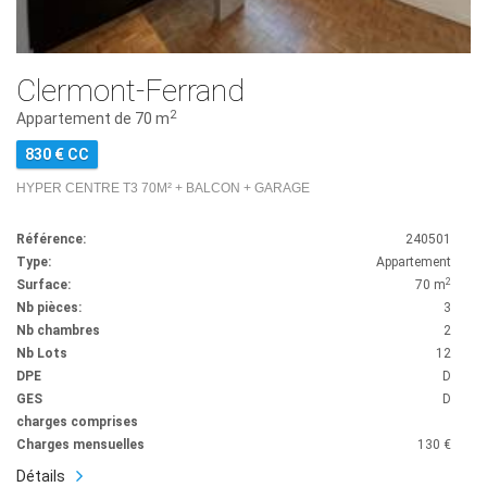
Clermont-Ferrand
2
Appartement de 70 m
830 € CC
HYPER CENTRE T3 70M² + BALCON + GARAGE
Référence:
240501
Type:
Appartement
2
Surface:
70 m
Nb pièces:
3
Nb chambres
2
Nb Lots
12
DPE
D
GES
D
charges comprises
Charges mensuelles
130 €
Détails