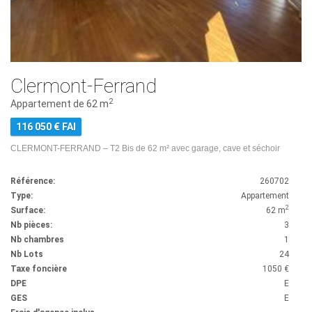
Clermont-Ferrand
2
Appartement de 62 m
116 050 € FAI
CLERMONT-FERRAND – T2 Bis de 62 m² avec garage, cave et séchoir
Référence:
260702
Type:
Appartement
2
Surface:
62 m
Nb pièces:
3
Nb chambres
1
Nb Lots
24
Taxe foncière
1050 €
DPE
E
GES
E