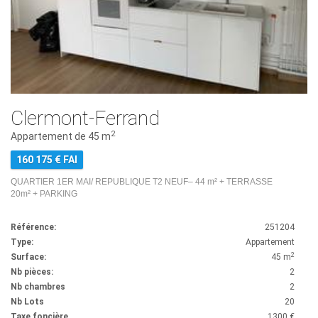
Clermont-Ferrand
2
Appartement de 45 m
160 175 € FAI
QUARTIER 1ER MAI/ REPUBLIQUE T2 NEUF– 44 m² + TERRASSE
20m² + PARKING
Référence:
251204
Type:
Appartement
2
Surface:
45 m
Nb pièces:
2
Nb chambres
2
Nb Lots
20
Taxe foncière
1300 €