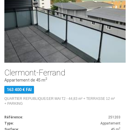
Clermont-Ferrand
2
Appartement de 45 m
163 400 € FAI
QUARTIER REPUBLIQUE/1ER MAI T2 - 44,83 m² + TERRASSE 12 m²
+ PARKING
Référence:
251203
Type:
Appartement
2
Surface:
45 m