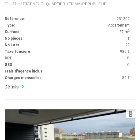
T1– 37 m² ETAT NEUF– QUARTIER 1ER MAI/REPUBLIQUE
Référence:
251202
Type:
Appartement
2
Surface:
37 m
Nb pièces:
1
Nb Lots
20
Taxe foncière
986 €
DPE
B
GES
C
Frais d'agence inclus
Charges mensuelles
52 €
Détails