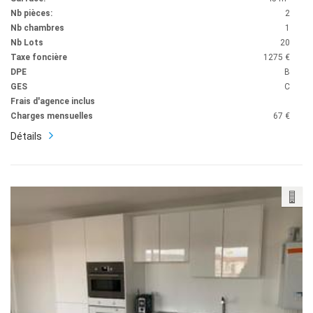
Nb pièces:
2
Nb chambres
1
Nb Lots
20
Taxe foncière
1275 €
DPE
B
GES
C
Frais d'agence inclus
Charges mensuelles
67 €
Détails