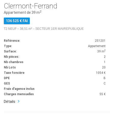
Clermont-Ferrand
2
Appartement de 39 m
136 525 € FAI
T2 NEUF – 38,51 m² – SECTEUR 1ER MAI/REPUBLIQUE
Référence:
251201
Type:
Appartement
2
Surface:
39 m
Nb pièces:
2
Nb chambres
1
Nb Lots
20
Taxe foncière
1054 €
DPE
B
GES
C
Frais d'agence inclus
Charges mensuelles
55 €
Détails