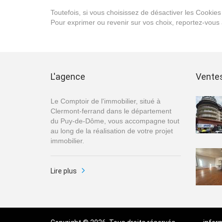
Toutefois, si vous choisissez de désactiver les Cookies v
Pour exprimer ou revenir sur vos choix, reportez-vous 
L'agence
Vente
Le Comptoir de l'immobilier, situé à
Clermont-ferrand dans le département
du Puy-de-Dôme, vous accompagne tout
au long de la réalisation de votre projet
immobilier.
Lire plus