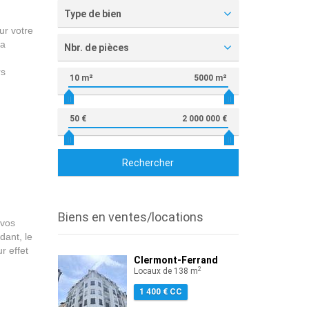
Type de bien
ur votre
la
Nbr. de pièces
rs
10 m²
5000 m²
50 €
2 000 000 €
Rechercher
Biens en ventes/locations
 vos
dant, le
r effet
Clermont-Ferrand
2
Locaux de 138 m
1 400 € CC