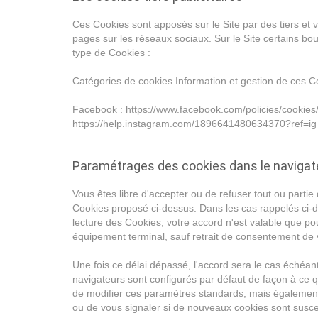
Ces Cookies sont apposés sur le Site par des tiers et 
pages sur les réseaux sociaux. Sur le Site certains bo
type de Cookies :
Catégories de cookies Information et gestion de ces C
Facebook : https://www.facebook.com/policies/cookies/ T
https://help.instagram.com/1896641480634370?ref=ig Yo
Paramétrages des cookies dans le navigat
Vous êtes libre d'accepter ou de refuser tout ou part
Cookies proposé ci-dessus. Dans les cas rappelés ci-d
lecture des Cookies, votre accord n'est valable que p
équipement terminal, sauf retrait de consentement de vo
Une fois ce délai dépassé, l'accord sera le cas échéant 
navigateurs sont configurés par défaut de façon à ce qu
de modifier ces paramètres standards, mais également
ou de vous signaler si de nouveaux cookies sont suscep