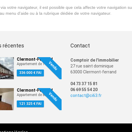
ia votre navigateur, il est possible que cela affecte votre navigation sur
au menu d'aide ou à la rubrique dédiée de votre navigateur.
s récentes
Contact
Clermont-Ferrand
Comptoir de l'immobilier
Vendu
2
Appartement de 100 m
27 rue saint dominique
63000 Clermont-ferrand
336 000 € FAI
04 73 37 15 81
06 69 55 54 20
Clermont-Ferrand
Vendu
2
Appartement de 82 m
contact@ci63.fr
121 325 € FAI