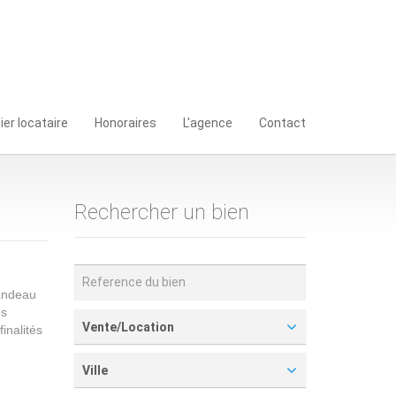
ier locataire
Honoraires
L'agence
Contact
Rechercher un bien
bandeau
es
Vente/Location
inalités
Ville