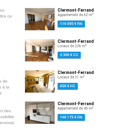
nos
Clermont-Ferrand
2
Appartement de 62 m
ttre ce
116 050 € FAI
Clermont-Ferrand
2
Locaux de 236 m
2 300 € CC
Clermont-Ferrand
2
Locaux de 21 m
e de
650 € HC
 à la
e
Clermont-Ferrand
2
Appartement de 45 m
art des
sibilité
160 175 € FAI
erminal,