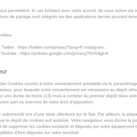
vous permettent, le cas échéant avec votre accord, de nous suivre via 
utons de partage sont intégrés via des applications tierces pouvant éme
ookies
witter : https://twitter.com/privacy?lang=fr Instagram :
utube : https://policies.google.com/privacy?hl=fr&gl=fr
eur
ie des Cookies soumis à votre consentement préalable via le paramétrag
essus, pour lesquels votre consentement est nécessaire au dépôt et/ou
our une durée de treize (13) mois à compter du premier dépôt dans votr
tre part ou exercice de votre droit d'opposition.
redemandé lors d'une visite ultérieure sur le Site. Par ailleurs, la plup
e le dépôt de cookies soit autorisé. Votre navigateur vous donne la pos
 de supprimer les cookies existants et déposés sur votre équipement t
tibles d'être déposés sur votre terminal.