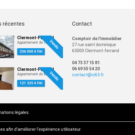
s récentes
Contact
Clermont-Ferrand
Comptoir de l'immobilier
Vendu
2
Appartement de 100 m
27 rue saint dominique
63000 Clermont-ferrand
336 000 € FAI
04 73 37 15 81
06 69 55 54 20
Clermont-Ferrand
Vendu
2
Appartement de 82 m
contact@ci63.fr
121 325 € FAI
mations légales.
 afin d'améliorer l'expérience utilisateur.