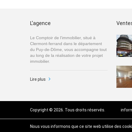
L'agence
Vente
Le Comptoir de l'immobilier, situé à
Clermont-ferrand dans le département
du Puy-de-Dôme, vous accompagne tout
au long de la réalisation de votre projet
immobilier.
Lire plus
Copyright © 2026. Tous droits réservés.
infor
Nous vous informons que ce site web utilise des cookies