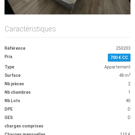
Caractéristiques
Référence
250203
Prix
700 € CC
Type
Appartement
2
Surface
48 m
Nb pièces
2
Nb chambres
1
Nb Lots
40
DPE
D
GES
D
charges comprises
Charges mensuelles
110 €