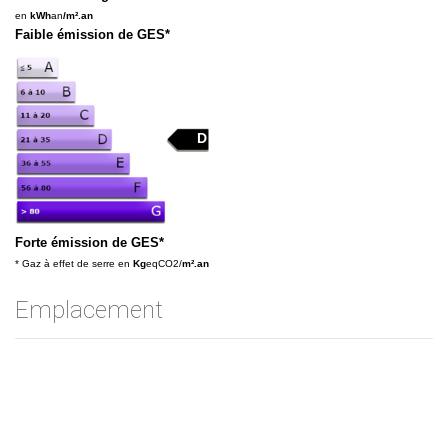
en
kWh
an
/m².an
Faible émission de GES*
D
D
Forte émission de GES*
* Gaz à effet de serre en
Kg
eqCO2/
m².an
Emplacement