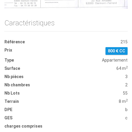
Caractéristiques
Référence
215
Prix
800 € CC
Type
Appartement
2
Surface
64 m
Nb pièces
3
Nb chambres
2
Nb Lots
55
2
Terrain
8 m
DPE
b
GES
c
charges comprises