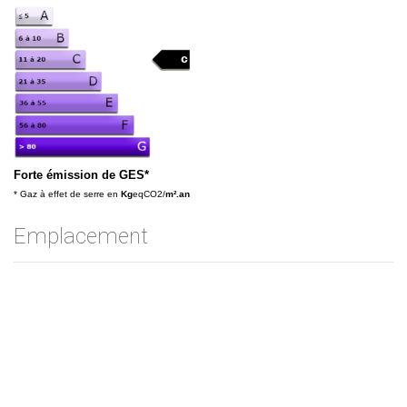
c
c
Forte émission de GES*
* Gaz à effet de serre en
Kg
eqCO2/
m².an
Emplacement