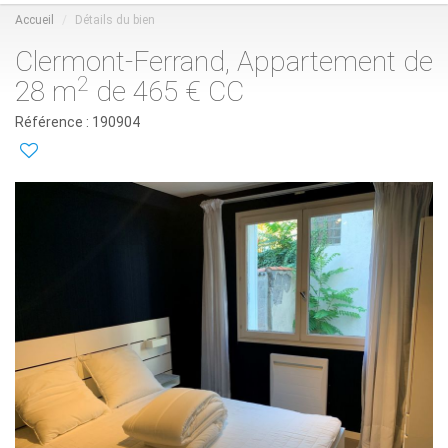
Accueil
Détails du bien
Clermont-Ferrand, Appartement de
2
28 m
de 465 € CC
Référence : 190904