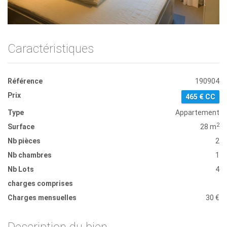
Caractéristiques
Référence
190904
Prix
465 € CC
Type
Appartement
2
Surface
28 m
Nb pièces
2
Nb chambres
1
Nb Lots
4
charges comprises
Charges mensuelles
30 €