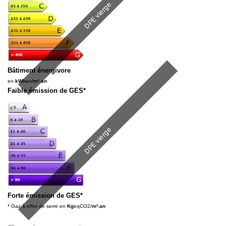
DPE vierge
Bâtiment énergivore
en
kWh
an
/m².an
Faible émission de GES*
DPE vierge
Forte émission de GES*
* Gaz à effet de serre en
Kg
eqCO2/
m².an