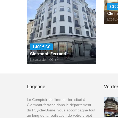
2 30
Cler
Locaux
1 400 € CC
Clermont-Ferrand
2
Locaux de 138 m
L'agence
Vente
Le Comptoir de l'immobilier, situé à
Clermont-ferrand dans le département
du Puy-de-Dôme, vous accompagne tout
au long de la réalisation de votre projet