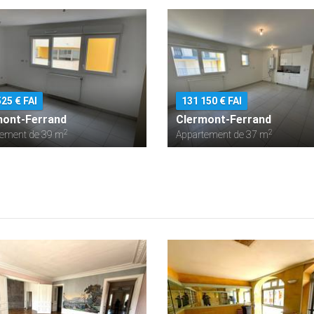
25 € FAI
131 150 € FAI
mont-Ferrand
Clermont-Ferrand
2
2
tement de 39 m
Appartement de 37 m