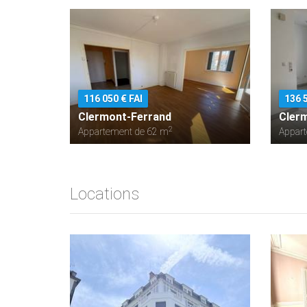
116 050 € FAI
136 5
Clermont-Ferrand
Cler
2
Appartement de 62 m
Appar
Locations