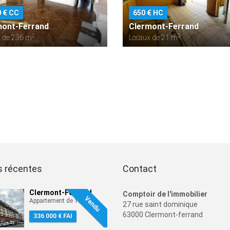
0 € CC
650 € HC
mont-Ferrand
Clermont-Ferrand
2
2
 de 236 m
Locaux de 21 m
s récentes
Contact
Clermont-Ferrand
Comptoir de l'immobilier
Vendu
2
Appartement de 100 m
27 rue saint dominique
63000 Clermont-ferrand
336 000 € FAI