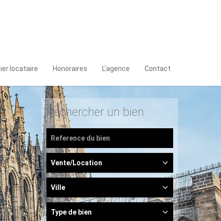
ier locataire
Honoraires
L'agence
Contact
Rechercher un bien
Vente/Location
Ville
Type de bien